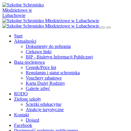
Start
Aktualności
Dokumenty do pobrania
Ciekawe linki
BIP - Biuletyn Informacji Publicznej
Baza noclegowa
Cennik/Price list
Regulamin i statut schroniska
Vouchery rabatowe
Karta Dużej Rodziny
Galerie zdjęć
RODO
Zielone szkoły
Ścieżki edukacyjne
Atrakcje turystyczne
Kontakt
Dojazd
Facebook
Dostępność podmiotu publicznego