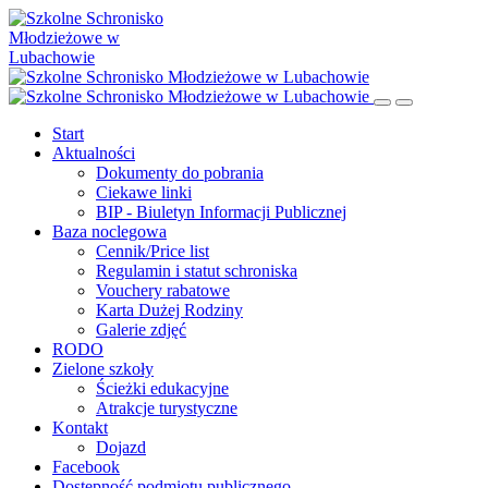
Start
Aktualności
Dokumenty do pobrania
Ciekawe linki
BIP - Biuletyn Informacji Publicznej
Baza noclegowa
Cennik/Price list
Regulamin i statut schroniska
Vouchery rabatowe
Karta Dużej Rodziny
Galerie zdjęć
RODO
Zielone szkoły
Ścieżki edukacyjne
Atrakcje turystyczne
Kontakt
Dojazd
Facebook
Dostępność podmiotu publicznego