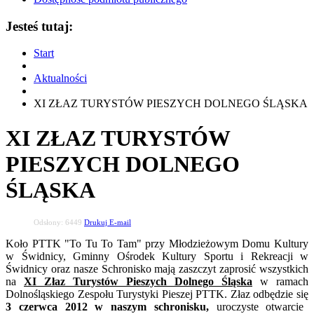
Jesteś tutaj:
Start
Aktualności
XI ZŁAZ TURYSTÓW PIESZYCH DOLNEGO ŚLĄSKA
XI ZŁAZ TURYSTÓW
PIESZYCH DOLNEGO
ŚLĄSKA
Odsłony: 6449
Drukuj
E-mail
Koło PTTK "To Tu To Tam" przy Młodzieżowym Domu Kultury
w Świdnicy, Gminny Ośrodek Kultury Sportu i Rekreacji w
Świdnicy oraz nasze Schronisko mają zaszczyt zaprosić wszystkich
na
XI Złaz Turystów Pieszych Dolnego Śląska
w ramach
Dolnośląskiego Zespołu Turystyki Pieszej PTTK. Złaz odbędzie się
3 czerwca 2012 w naszym schronisku,
uroczyste otwarcie